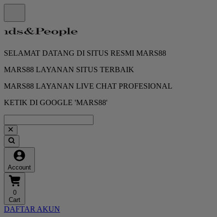
SELAMAT DATANG DI SITUS RESMI MARS88
MARS88 LAYANAN SITUS TERBAIK
MARS88 LAYANAN LIVE CHAT PROFESIONAL
KETIK DI GOOGLE 'MARS88'
Account
0
Cart
DAFTAR AKUN