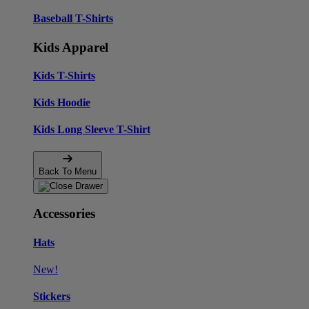
Baseball T-Shirts
Kids Apparel
Kids T-Shirts
Kids Hoodie
Kids Long Sleeve T-Shirt
Back To Menu
Accessories
Hats
New!
Stickers