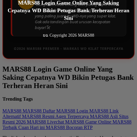
DK
MARS88 Login Game Online Yang Saking
โ€Login MARS88 emang tiket paling cepet buat
Cepatnya WD Bikin Petugas Bank Terheran Heran
jadi sultan harian. Akses stabil, game gacor, dan
yang paling juara itu WD-nya yang super kilat.
Sini
Gak ada tandingan buat urusan kecepatan
bayar!โ€
ยฉ Copyright 2026
MARS88
©2026 MARS88 PREMIER - MARKAS WD KILAT TERPERCAYA
MARS88 Login Game Online Yang
Saking Cepatnya WD Bikin Petugas Bank
Terheran Heran Sini
Trending Tags
MARS88
MARS88 Daftar
MARS88 Login
MARS88 Link
Alternatif
MARS88 Resmi
Agen Terpercaya
MARS88 Asli
Situs
Resmi 2026
MARS88 Livechat
MARS88 Game Online
MARS88
Terbaik
Cuan Hari ini
MARS88 Bocoran RTP