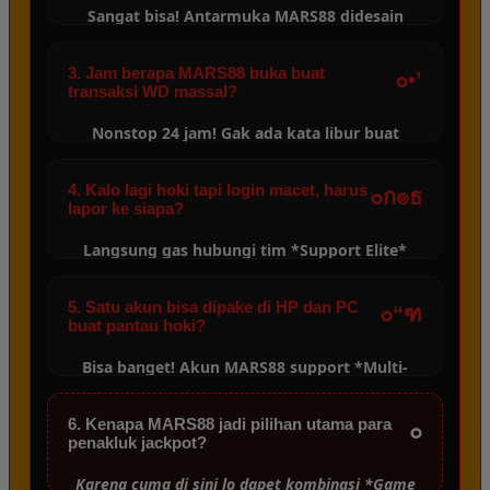
Sangat bisa! Antarmuka MARS88 didesain
mutasi lo masuk terus tiap menit!
"User-Friendly" tingkat tinggi. Navigasinya
gampang banget, jadi lo gak bakal pusing
3. Jam berapa MARS88 buka buat
๐•’
nyari game mana yang lagi kasih sinyal gacor.
transaksi WD massal?
Sekali gas, langsung ngerasain sensasi narik
Nonstop 24 jam! Gak ada kata libur buat
saldo gede!
kemenangan lo. Mau WD jam 2 pagi atau pas
subuh, sistem kita tetep aktif bantu lo kuras
4. Kalo lagi hoki tapi login macet, harus
๐ก๏ธ
saldo hoki biar petugas bank makin bingung
lapor ke siapa?
liat rejeki lo gak ada habisnya.
Langsung gas hubungi tim *Support Elite*
kita via Livechat. Kita beresin sat-set biar lo
gak kehilangan momen emas dapet jackpot.
5. Satu akun bisa dipake di HP dan PC
๐“ฑ
Keamanan dan kenyamanan login lo adalah
buat pantau hoki?
prioritas utama markas MARS88.
Bisa banget! Akun MARS88 support *Multi-
Device*. Lo bisa pantau pergerakan hoki di
tablet sambil santai, atau di HP pas lagi di
6. Kenapa MARS88 jadi pilihan utama para
๐
luar. Dimana pun lo berada, akses WD secepat
penakluk jackpot?
kilat tetep ada di genggaman!
Karena cuma di sini lo dapet kombinasi *Game