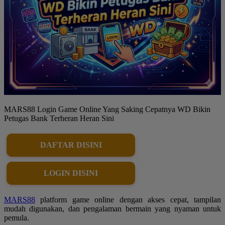
MARS88 Login Game Online Yang Saking Cepatnya WD Bikin
Petugas Bank Terheran Heran Sini
DAFTAR DISINI
LOGIN DISINI
MARS88
platform game online dengan akses cepat, tampilan
mudah digunakan, dan pengalaman bermain yang nyaman untuk
pemula.