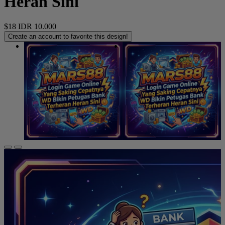
Heran Sini
$18
IDR 10.000
Create an account to favorite this design!